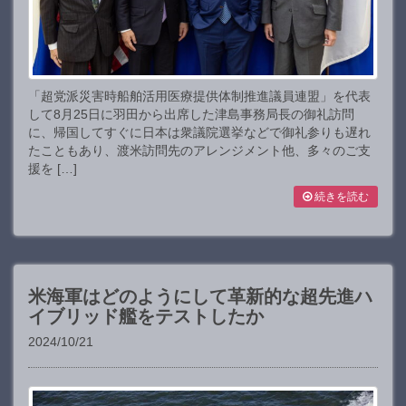
「超党派災害時船舶活用医療提供体制推進議員連盟」を代表
して8月25日に羽田から出席した津島事務局長の御礼訪問
に、帰国してすぐに日本は衆議院選挙などで御礼参りも遅れ
たこともあり、渡米訪問先のアレンジメント他、多々のご支
援を […]
続きを読む
米海軍はどのようにして革新的な超先進ハ
イブリッド艦をテストしたか
2024/10/21