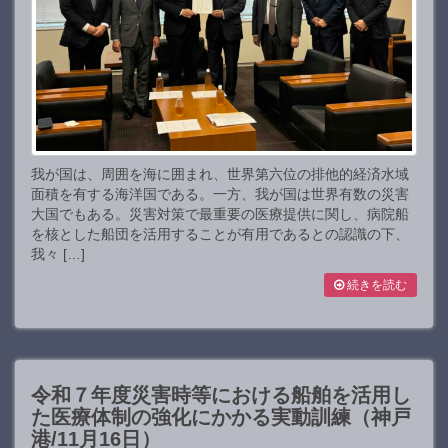
我が国は、周囲を海に囲まれ、世界第六位の排他的経済水域
面積を有する海洋国である。一方、我が国は世界有数の災害
大国でもある。災害対策で最重要の医療提供に関し、病院船
を核とした船団を活用することが有用であるとの認識の下、
我々 […]
続きを読む
令和７年度災害時等における船舶を活用し
た医療体制の強化にかかる実動訓練（神戸
港/11月16日）