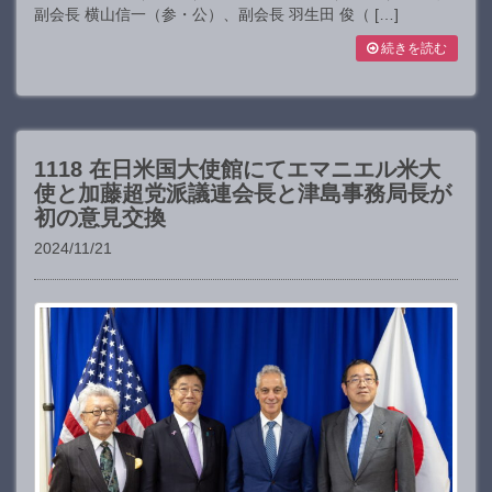
副会長 横山信一（参・公）、副会長 羽生田 俊（ […]
続きを読む
1118 在日米国大使館にてエマニエル米大
使と加藤超党派議連会長と津島事務局長が
初の意見交換
2024/11/21