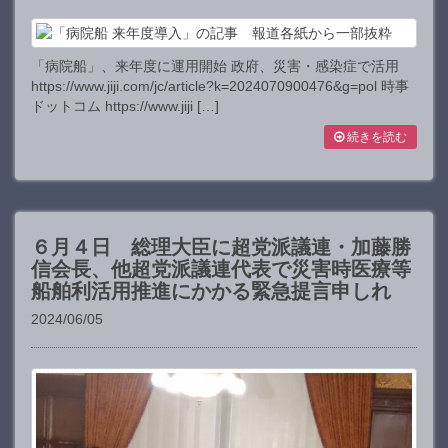
「病院船」、来年度に運用開始 政府、災害・感染症で活用
https://www.jiji.com/jc/article?k=2024070900476&g=pol 時事
ドットコム https://www.jiji […]
続きを読む
６月４日 総理大臣に超党派議連・加藤勝
信会長、他超党派議連代表で災害時医療等
船舶利活用推進にかかる緊急提言申しれ
2024/06/05