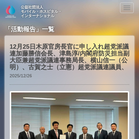
公益社団法人
Toggl
モバイル・ホスピタル・
naviga
インターナショナル
「活動報告」一覧
12月25日木原官房長官に申し入れ超党派議
連加藤勝信会長、津島淳/内閣府防災担当副
大臣兼超党派議連事務局長、横山信一（公
明）、古賀之士（立憲）超党派議連議員、
2025/12/26