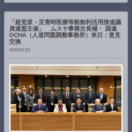
「超党派・災害時医療等船舶利活用推進議
員連盟主催」 ムスヤ事務次長補・ 国連
OCHA（人道問題調整事務所）来日：意見
交換
2025/01/23