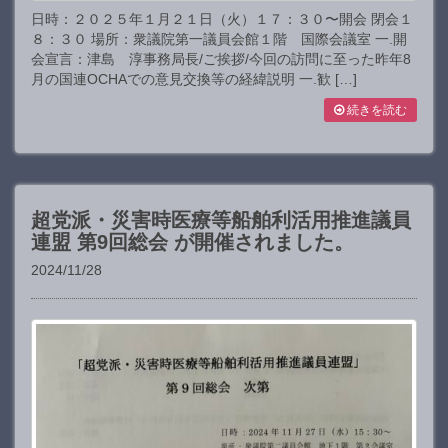
日時：２０２５年１月２１日（火）１７：３０〜開会 閉会１
８：３０ 場所：衆議院第一議員会館１階 国際会議室 一.開
会宣言：津島 淳事務局長/ご挨拶/今回の訪問に至った昨年8
月の国連OCHAでの意見交換等の経緯説明 一.歓 […]
続きを読む
超党派・災害時医療等船舶利活用推進議員
連盟 第9回総会 が開催されました。
2024/11/28