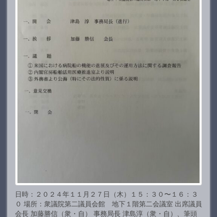
日時：２０２４年１１月２７日（木）１５：３０〜１６：３
０ 場所：衆議院第二議員会館 地下１階第二会議室 出席議員
会長 加藤勝信（衆・自） 事務局長 津島淳（衆・自）、筆頭