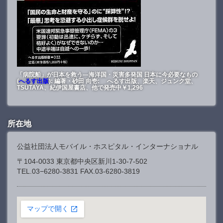
「病院船」が日本を救う―海洋国・災害多発国 日本に今必要なもの
(
へるす出版
): 編著・砂田 向壱: へるす出版、楽天、ジュンク堂、
TSUTAYA、紀伊国屋書店、他で発売中￥1,296
所在地
公益社団法人モバイル・ホスピタル・インターナショナル
〒104-0033 東京都中央区新川1-30-7-502
TEL.03−6280-3831 FAX.03-6280-3819