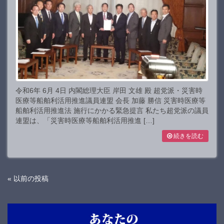
令和6年 6月 4日 内閣総理大臣 岸田 文雄 殿 超党派・災害時
医療等船舶利活用推進議員連盟 会長 加藤 勝信 災害時医療等
船舶利活用推進法 施行にかかる緊急提言 私たち超党派の議員
連盟は、「災害時医療等船舶利活用推進 […]
続きを読む
« 以前の投稿