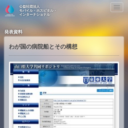
公益社団法人
Toggl
モバイル・ホスピタル・
naviga
インターナショナル
発表資料
わが国の病院船とその構想