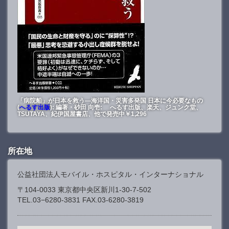
「病院船」が日本を救う―海洋国・災害多発国 日本に今必要なもの
(
へるす出版
): 編著・砂田 向壱: へるす出版、楽天、ジュンク堂、
TSUTAYA、紀伊国屋書店、他で発売中￥1,296
所在地
公益社団法人モバイル・ホスピタル・インターナショナル
〒104-0033 東京都中央区新川1-30-7-502
TEL.03−6280-3831 FAX.03-6280-3819