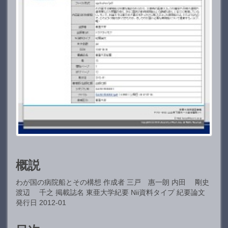
概説
わが国の病院船とその構想 作成者 三戸 惠一朗 内田 剛史
渡辺 千之 掲載誌名 東亜大学紀要 Nii資料タイプ 紀要論文
発行日 2012-01