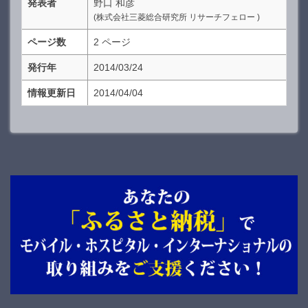
発表者
野口 和彦
(株式会社三菱総合研究所 リサーチフェロー )
ページ数
2 ページ
発行年
2014/03/24
情報更新日
2014/04/04