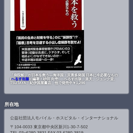
「病院船」が日本を救う―海洋国・災害多発国 日本に今必要なもの
(
へるす出版
): 編著・砂田 向壱: へるす出版、楽天、ジュンク堂、
TSUTAYA、紀伊国屋書店、他で発売中￥1,296
所在地
公益社団法人モバイル・ホスピタル・インターナショナル
〒104-0033 東京都中央区新川1-30-7-502
TEL.03−6280-3831 FAX.03-6280-3819