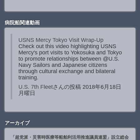
病院船関連動画
USNS Mercy Tokyo Visit Wrap-Up
Check out this video highlighting USNS
Mercy's port visits to Yokosuka and Tokyo
to promote relationships between @U.S.
Navy Sailors and Japanese citizens
through cultural exchange and bilateral
training.
U.S. 7th Fleet
さんの投稿 2018年6月18日
月曜日
アーカイブ
「超党派・災害時医療等船舶利活用推進議員連盟」設立総会