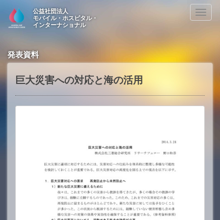
公益社団法人
Toggl
モバイル・ホスピタル・
naviga
インターナショナル
発表資料
巨大災害への対応と海の活用