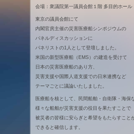
会場：衆議院第一議員会館１階 多目的ホール
東京の議員会館にて
内閣官房主催の災害医療船シンポジウムの
パネルディスカッションに
パネリストの1人として登壇しました。
米国の新型医療船（EMS）の建造を受けて
日本の災害医療船のあり方、
災害支援や国際人道支援での日米連携など
テーマごとに議論いたしました。
医療船を核として、民間船舶・自衛隊・海保
様々な船舶が災害支援の役目を果たすことで
被災者の皆様に安らぎと希望をもたらすこと
できると確信します。