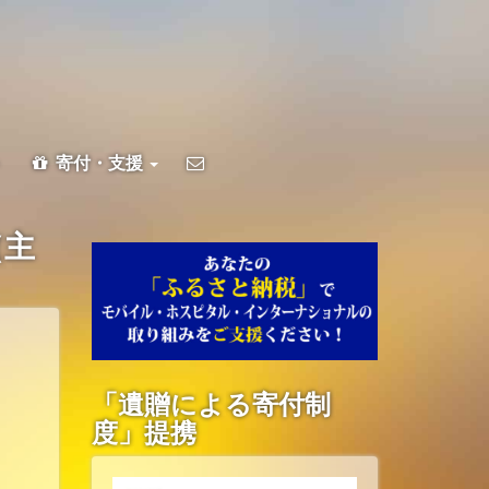
ト
寄付・支援
（主
「遺贈による寄付制
度」提携