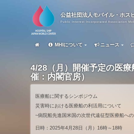
公益社団法人
モバイル・ホス
Public Interest Incorporated Association Mob
MHIについて
ニュース
4/28（月）開催予定の
催：内閣官房）
医療船に関するシンポジウム
災害時における医療船の利活用について
~病院船先進国米国の次世代遠征型医療船への
日時：2025年4月28日（月）16時～18時