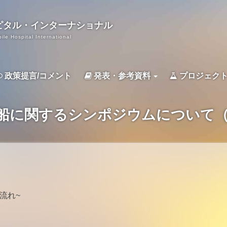
ピタル・
インターナショナル
ile Hospital International
政策提言/コメント
発表・参考資料
プロジェク
医療船に関するシンポジウムについて
流れ~