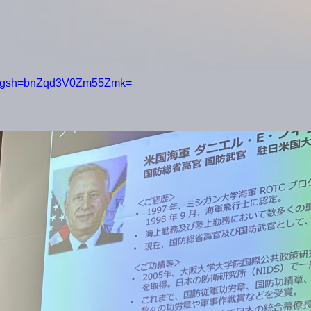
/?igsh=bnZqd3V0Zm55Zmk=