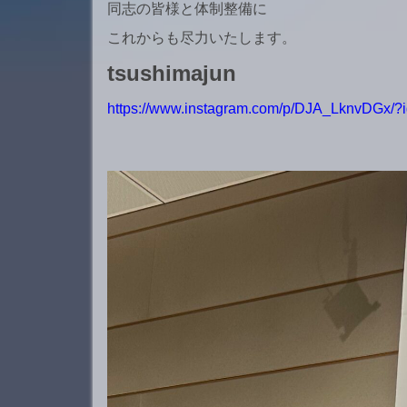
同志の皆様と体制整備に
これからも尽力いたします。
tsushimajun
https://www.instagram.com/p/DJA_LknvDGx