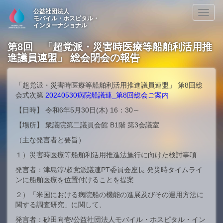
公益社団法人
Toggl
モバイル・ホスピタル・
naviga
インターナショナル
第8回 「超党派・災害時医療等船舶利活用推
進議員連盟」 総会閉会の報告
「超党派・災害時医療等船舶利活用推進議員連盟」 第8回総
会式次第
20240530病院船議連_第8回総会ご案内
【日時】 令和6年5月30日(木) 16：30～
【場所】 衆議院第二議員会館 B1階 第3会議室
（主な発言者と要旨）
１）災害時医療等船舶利活用推進法施行に向けた検討事項
発言者：津島淳/超党派議連PT委員会座長:発災時タイムライ
ンに船舶医療を位置付けることを提案
２）「米国における病院船の機能の進展及びその運用方法に
関する調査研究」に関して、
発言者：砂田向壱/公益社団法人モバイル・ホスピタル・イン