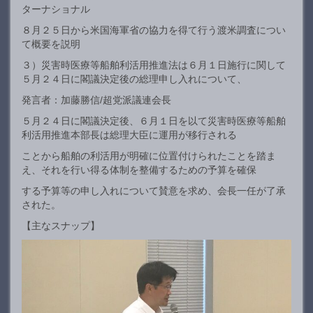
ターナショナル
８月２５日から米国海軍省の協力を得て行う渡米調査につい
て概要を説明
３）災害時医療等船舶利活用推進法は６月１日施行に関して
５月２４日に閣議決定後の総理申し入れについて、
発言者：加藤勝信/超党派議連会長
５月２４日に閣議決定後、６月１日を以て災害時医療等船舶
利活用推進本部長は総理大臣に運用が移行される
ことから船舶の利活用が明確に位置付けられたことを踏ま
え、それを行い得る体制を整備するための予算を確保
する予算等の申し入れについて賛意を求め、会長一任が了承
された。
【主なスナップ】