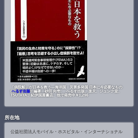
「病院船」が日本を救う―海洋国・災害多発国 日本に今必要なもの
(
へるす出版
): 編著・砂田 向壱: へるす出版、楽天、ジュンク堂、
TSUTAYA、紀伊国屋書店、他で発売中￥1,296
所在地
公益社団法人モバイル・ホスピタル・インターナショナル