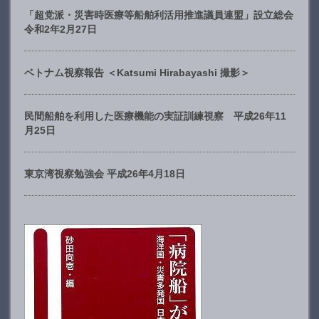
「超党派・災害時医療等船舶利活用推進議員連盟」設立総会
令和2年2月27日
ベトナム視察報告 ＜Katsumi Hirabayashi 撮影＞
民間船舶を利用した医療機能の実証訓練視察 平成26年11
月25日
東京湾視察勉強会 平成26年4月18日