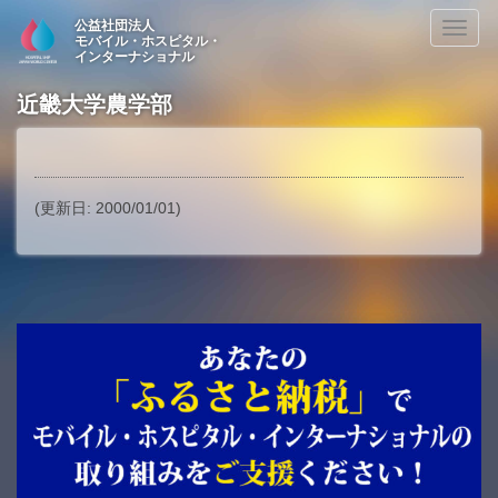
公益社団法人
Toggl
モバイル・ホスピタル・
naviga
インターナショナル
近畿大学農学部
(更新日: 2000/01/01)