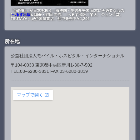
「病院船」が日本を救う―海洋国・災害多発国 日本に今必要なもの
(
へるす出版
): 編著・砂田 向壱: へるす出版、楽天、ジュンク堂、
TSUTAYA、紀伊国屋書店、他で発売中￥1,296
所在地
公益社団法人モバイル・ホスピタル・インターナショナル
〒104-0033 東京都中央区新川1-30-7-502
TEL.03−6280-3831 FAX.03-6280-3819