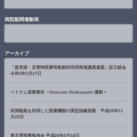
病院船関連動画
アーカイブ
「超党派・災害時医療等船舶利活用推進議員連盟」設立総会
令和2年2月27日
ベトナム視察報告 ＜Katsumi Hirabayashi 撮影＞
民間船舶を利用した医療機能の実証訓練視察 平成26年11
月25日
東京湾視察勉強会 平成26年4月18日