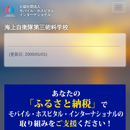
公益社団法人
Toggl
モバイル・ホスピタル・
naviga
インターナショナル
海上自衛隊第三術科学校
(更新日: 2000/01/01)