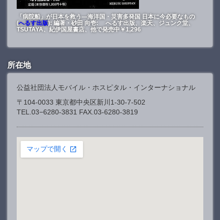
「病院船」が日本を救う―海洋国・災害多発国 日本に今必要なもの
(
へるす出版
): 編著・砂田 向壱: へるす出版、楽天、ジュンク堂、
TSUTAYA、紀伊国屋書店、他で発売中￥1,296
所在地
公益社団法人モバイル・ホスピタル・インターナショナル
〒104-0033 東京都中央区新川1-30-7-502
TEL.03−6280-3831 FAX.03-6280-3819