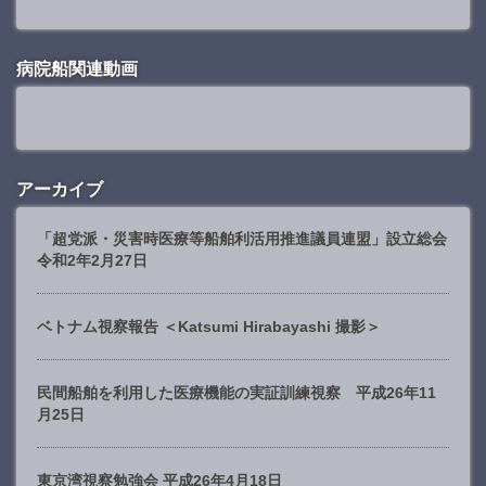
病院船関連動画
アーカイブ
「超党派・災害時医療等船舶利活用推進議員連盟」設立総会
令和2年2月27日
ベトナム視察報告 ＜Katsumi Hirabayashi 撮影＞
民間船舶を利用した医療機能の実証訓練視察 平成26年11
月25日
東京湾視察勉強会 平成26年4月18日