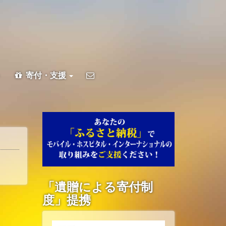
ト
寄付・支援
「遺贈による寄付制
度」提携