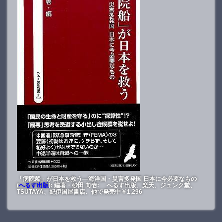
「病院船」が日本を救う―海洋国・災害多発国 日本に今必要なもの
(
へるす出版
): 編著・砂田 向壱: へるす出版、楽天、ジュンク堂、
TSUTAYA、紀伊国屋書店、他で発売中￥1,296