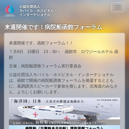
公益社団法人
Toggl
モバイル・ホスピタル・
naviga
インターナショナル
来週開催です！病院船函館フォーラム
来週開催です。函館フォーラム！！
７月8日 日曜日 13：30～ 函館市 ロワジールホテル 函
館
主催；病院船誘致フォーラム実行委員会
公益社団法人モバイル・ホスピタル・インターナショナル
は、函館で開催の病院船誘致フォーラムを後援するととも
に、基調講演スピーカーで参加を致します。北海道のみなさ
ん、よろしくお願いします。