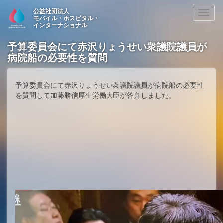
公益社団法人
Toggl
モバイル・ホスピタル・
naviga
インターナショナル
予算委員会にて赤沢りょうせい衆議院議員が
病院船の必要性を質問
予算委員会にて赤沢りょうせい衆議院議員が病院船の必要性
を質問して加藤勝信厚生労働大臣が答弁しました。