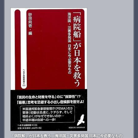
「病院船」が日本を救う―海洋国・災害多発国 日本に今必要なもの